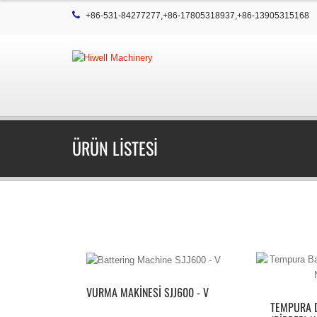
+86-531-84277277,+86-17805318937,+86-13905315168
ÜRÜN LISTESI
VURMA MAKINESI SJJ600 - V
TEMPURA 