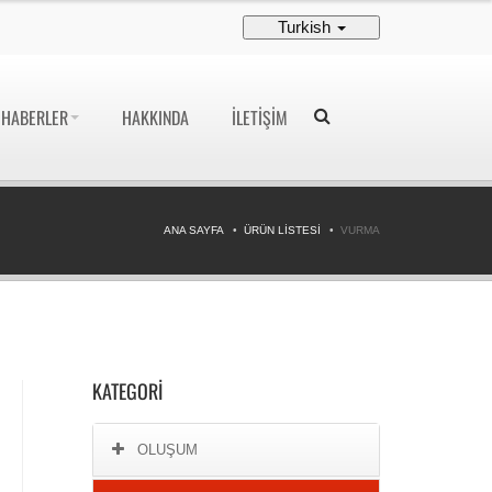
Turkish
HABERLER
HAKKINDA
İLETIŞIM
ANA SAYFA
ÜRÜN LISTESI
VURMA
KATEGORI
OLUŞUM