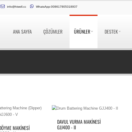
info@hiwell.cc
WhatsApp:008617805318937
ANA SAYFA
ÇÖZÜMLER
ÜRÜNLER
DESTEK
DAVUL VURMA MAKINESI
GJJ400 - II
DÖYME MAKINESI