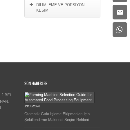
DILIMLEME VE PORSIYON
KESIM
SON HABERLER
 JIBEI
INAN,
13/03/2026
.
Otomatik Gıda İşleme Ekipmanları için
Şekillendirme Makinesi Seçim Rehberi