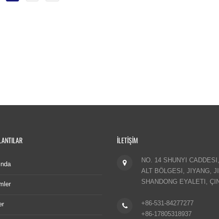
LANTILAR
İLETIŞIM
NO. 14 SHUNYI CADDESI,
ında
ALT BÖLGESI, JIYANG, J
SHANDONG EYALETI, ÇIN
mler
+86-531-84277277
er
+86-17805318937