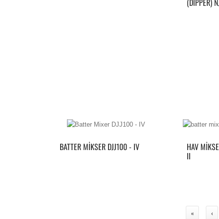
(DIPPER) N
BATTER MIKSER DJJ100 - IV
HAV MIKSE
II
«
‹