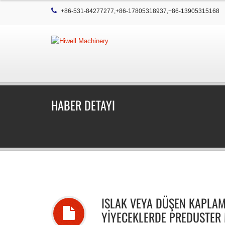
+86-531-84277277,+86-17805318937,+86-13905315168
HABER DETAYI
ISLAK VEYA DÜŞEN KAPLA
YIYECEKLERDE PREDUSTER 