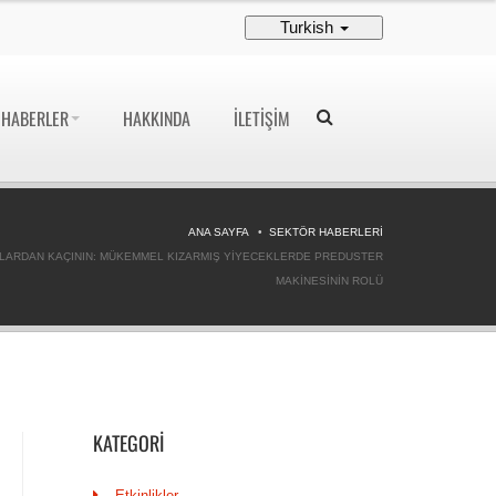
Turkish
HABERLER
HAKKINDA
İLETIŞIM
ANA SAYFA
SEKTÖR HABERLERI
LARDAN KAÇININ: MÜKEMMEL KIZARMIŞ YIYECEKLERDE PREDUSTER
MAKINESININ ROLÜ
KATEGORI
Etkinlikler