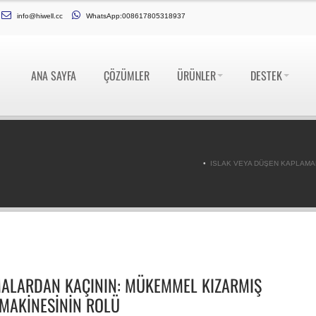
info@hiwell.cc
WhatsApp:008617805318937
ANA SAYFA
ÇÖZÜMLER
ÜRÜNLER
DESTEK
ISLAK VEYA DÜŞEN KAPLAMA
MALARDAN KAÇININ: MÜKEMMEL KIZARMIŞ
MAKINESININ ROLÜ