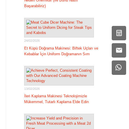
Neden Önemlidir (ve Bunu Nasıl
Başarabiliriz)
24/02/2026
Et Küpü Doğrama Makinesi: Biftek Uçları ve
Kebablar İçin Uniform Doğramanın Sırrı
13/02/2026
İleri Kaplama Makinesi Teknolojimizle
Mükemmel, Tutarlı Kaplama Elde Edin