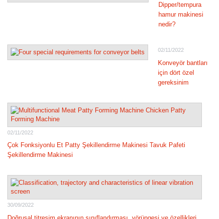
Dipper/tempura
hamur makinesi
nedir?
02/11/2022
Konveyör bantları
için dört özel
gereksinim
02/11/2022
Çok Fonksiyonlu Et Patty Şekillendirme Makinesi Tavuk Pafeti
Şekillendirme Makinesi
30/09/2022
Doğrusal titreşim ekranının sınıflandırması, yörüngesi ve özellikleri