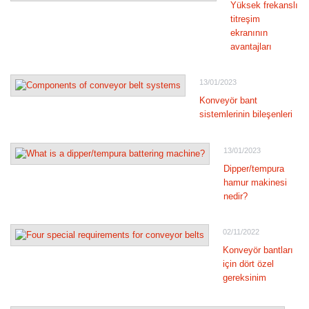
Yüksek frekanslı
titreşim
ekranının
avantajları
13/01/2023
Konveyör bant
sistemlerinin bileşenleri
13/01/2023
Dipper/tempura
hamur makinesi
nedir?
02/11/2022
Konveyör bantları
için dört özel
gereksinim